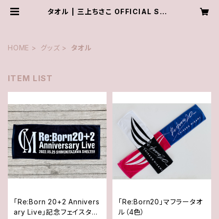
タオル | 三上ちさこ OFFICIAL SHO
P
HOME
グッズ
タオル
ITEM LIST
「Re:Born 20+2 Annivers
「Re:Born20」マフラータオ
ary Live」記念フェイスタオ
ル（4色）